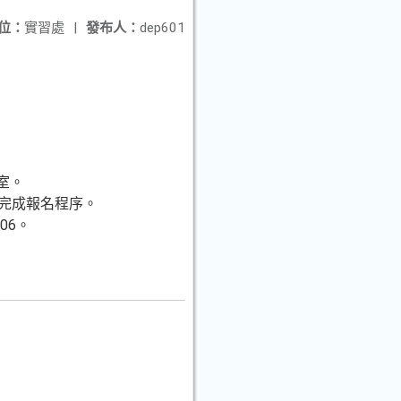
位：
實習處
|
發布人：
dep601
室。
以利完成報名程序。
06。