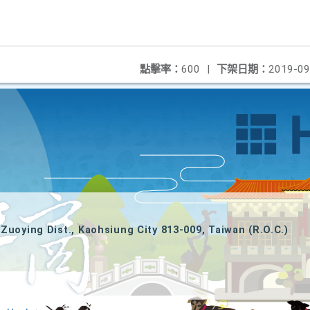
點擊率：
600
|
下架日期：
2019-09
Zuoying Dist., Kaohsiung City 813-009, Taiwan (R.O.C.)