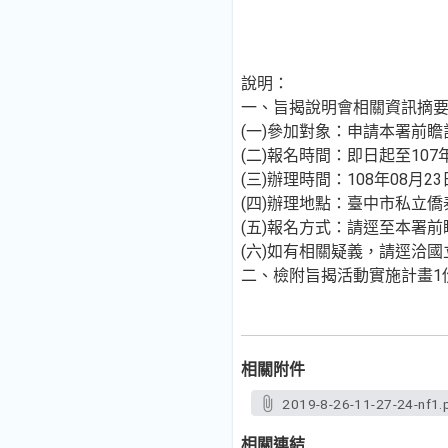
說明：
一、旨揭說明會相關資訊摘
(一)參加對象：申請本署前瞻
(二)報名時間：即日起至107年
(三)辦理時間：108年08月2
(四)辦理地點：臺中市私立僑
(五)報名方式：請逕至本署前瞻基礎
(六)如有相關疑義，請逕洽國立
二、檢附旨揭活動實施計畫1
相關附件
2019-8-26-11-27-24-nf1.
相關連結