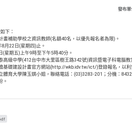
發布單
要如下：
計畫補助學校之資訊教師(名額40名，以優先報名者為限)。
8月22日(星期四)止。
3日(星期五)上午9時至下午5時40分。
泰高級中學(412台中市大里區樹王路342號)資訊暨電子科電腦教
建設計畫官方網站(http://wkb.idv.tw/ict/)登錄報名，
體育大學陳玉娸小姐，聯絡電話：(03)3283-201；分機：8432
份。
pdf