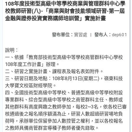
108年度技術型高級中等學校商業與管理群科中心學
校教師研習(八)-「商業與財會技能領域研習-第一屆
金融與證券投資實務講師培訓營」實施計畫
發布單位：
實習處
|
發布人：
dep601
說明：
一、依據「教育部技術型高級中等學校商管群科中心學校
108年度工作計畫」辦理。
二、研習之實施計畫、課程表及報名表如附件。
三、研習日期及地點：108年8月13日(星期二)，嶺東科技
大學寶文校區財經學院。
四、全國技術型高級中等學校、普通型高級中等學校附設
專業群科、綜合型高級中等學校之商管群科主任、教師或
其他群科有高度興趣之教師參加，每校2~3名，依各校已審
核通過後之報名順序額滿為止，研習人數超過研習場地負
荷時，承辦單位保留參加人數控管之權利，並以各校報名
之教師具備商管群宣導種子教師者優先錄取。