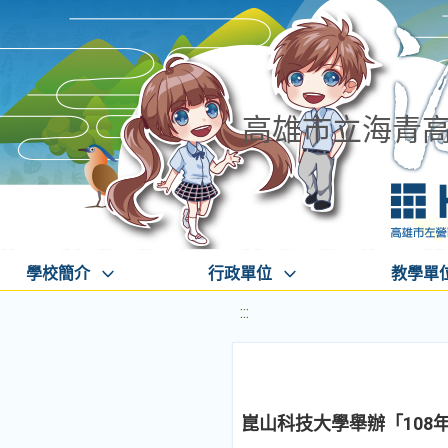
高雄市立海青
學校簡介
行政單位
教學單
:::
崑山科技大學舉辦「108