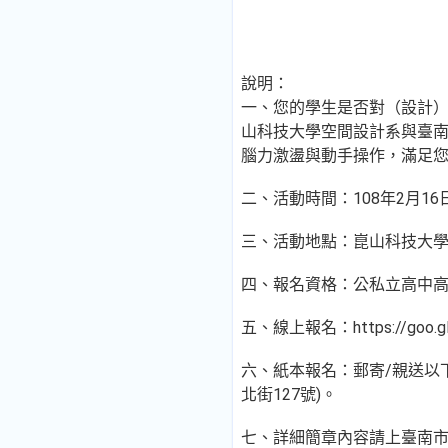
說明：
一、您的學生是否對（設計
山科技大學空間設計系與臺南
腦力激盪與動手操作，滿足
二、活動時間：108年2月16
三、活動地點：崑山科技大
四、報名資格：公私立高中高職
五、線上報名：https://goo.g
六、紙本報名：郵寄/親送以
北街127號)。
七、詳細簡章內容請上臺南市建築師公會網