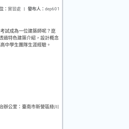
位：
實習處
|
發布人：
dep601
過考試成為一位建築師呢？崑
將透過特色建築介紹，設計概念
供高中學生團隊生涯經驗。
民治辦公室：臺南市新營區綠川