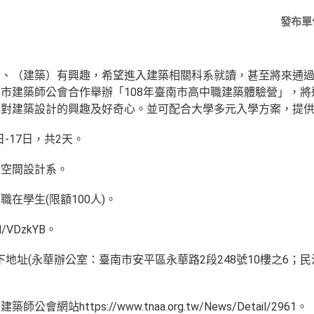
發布單
）、（建築）有興趣，希望進入建築相關科系就讀，甚至將來通
市建築師公會合作舉辦「108年臺南市高中職建築體驗營」，
您對建築設計的興趣及好奇心。並可配合大學多元入學方案，提
日-17日，共2天。
學空間設計系。
在學生(限額100人)。
l/VDzkYB。
下地址(永華辦公室：臺南市安平區永華路2段248號10樓之6；
站https://www.tnaa.org.tw/News/Detail/2961。