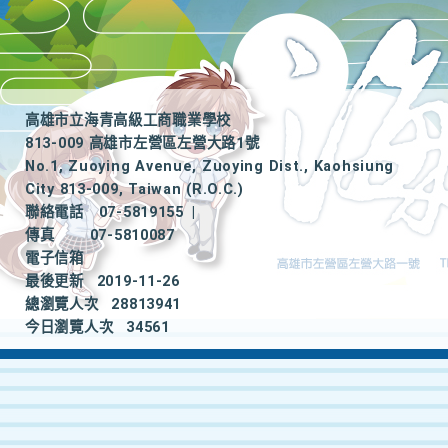
高雄市立海青高級工商職業學校
813-009 高雄市左營區左營大路1號
No.1, Zuoying Avenue, Zuoying Dist., Kaohsiung
City 813-009, Taiwan (R.O.C.)
聯絡電話
07-5819155
|
傳真
07-5810087
電子信箱
最後更新
2019-11-26
總瀏覽人次
28813941
今日瀏覽人次
34561