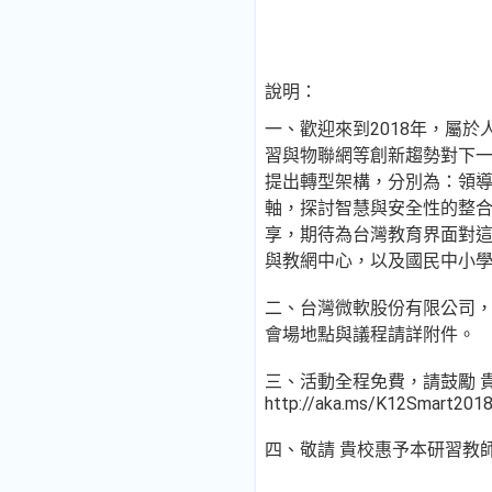
說明：
一、歡迎來到2018年，屬
習與物聯網等創新趨勢對下
提出轉型架構，分別為：領
軸，探討智慧與安全性的整
享，期待為台灣教育界面對這
與教網中心，以及國民中小
二、台灣微軟股份有限公司，訂
會場地點與議程請詳附件。
三、活動全程免費，請鼓勵 貴
http://aka.ms/K12Smart201
四、敬請 貴校惠予本研習教