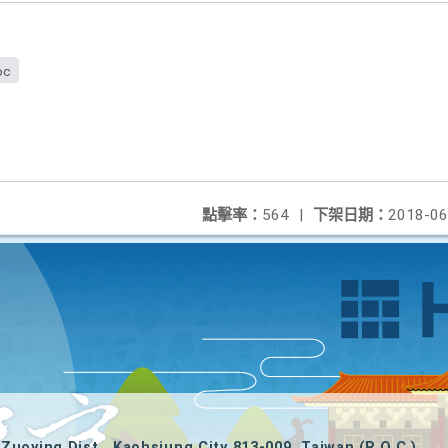
oc
點擊率：
564
|
下架日期：
2018-06
Zuoying Dist., Kaohsiung City 813-009, Taiwan (R.O.C.)