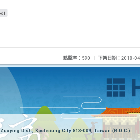
pdf
點擊率：
590
|
下架日期：
2018-04
Zuoying Dist., Kaohsiung City 813-009, Taiwan (R.O.C.)