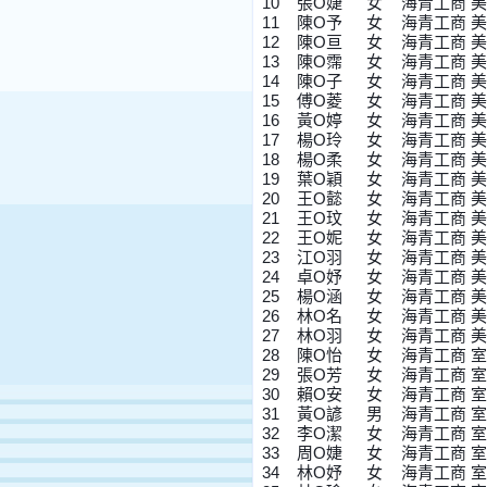
10	張O
11	陳O
12	陳O
13	陳O
14	陳O
15	傅O
16	黃O
17	楊O玲	女
18	楊O
19	葉O
20	王O懿	女
21	王O
22	王O
23	江O
24	卓O
25	楊O
26	林O
27	林O
28	陳O怡	女
29	張O
30	賴O
31	黃O
32	李O
33	周O
34	林O