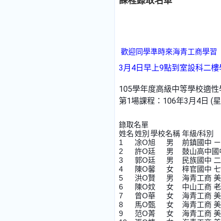
課程錄取名單
歡迎同學準時來海青工商學習
3月4日早上9點到室設科二樓
105學年度高級中等學校適
第1場課程：106年3月4日 (星
錄取名單
姓名	姓別	學校名稱	年級/科別
1	凃O旭
3	郭O廷
4	陳O馨
5	洪O賢
6	陳O妏	女
7	曾O華
8	馬O甄
9	范O菁