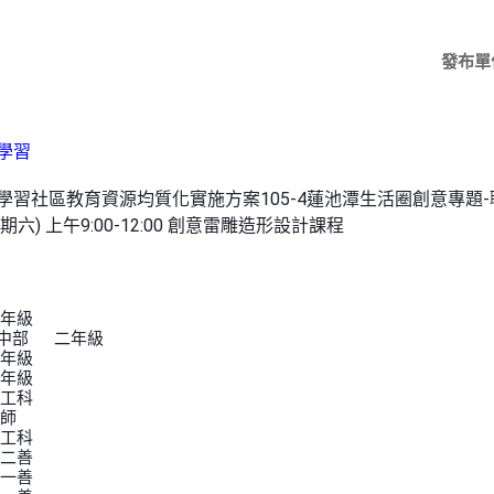
發布單
學習
性學習社區教育資源均質化實施方案105-4蓮池潭生活圈創意專題
期六) 上午9:00-12:00 創意雷雕造形設計課程
	男	前鎮國中	ㄧ年級
2	許O廷	男	鼓山高中國中部	二年級
	男	民族國中	二年級
	女	梓官國中	七年級
	男	海青工商	美工科
	中山工商	老師
	女	海青工商	美工科
	女	海青工商	美二善
	女	海青工商	美一善