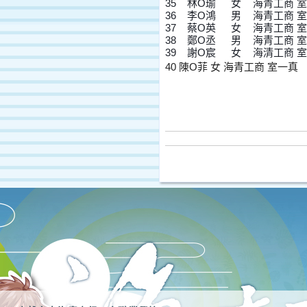
35	林O
36	李O
37	蔡O
38	鄭O
39	謝O
40 陳O菲 女 海青工商 室一真