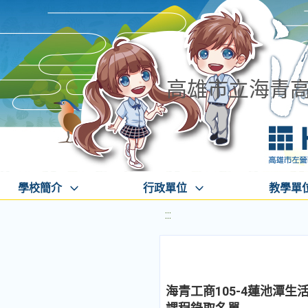
高雄市立海青
學校簡介
行政單位
教學單
:::
海青工商105-4蓮池潭生