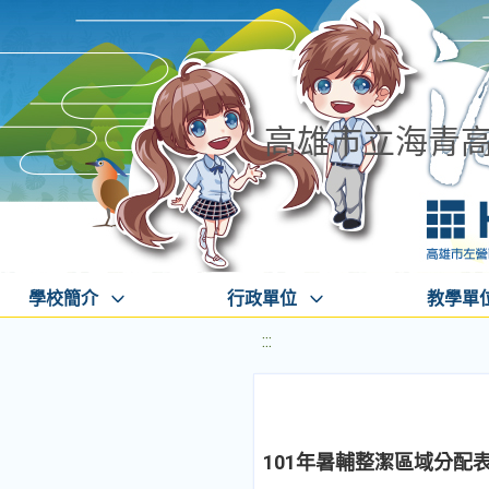
高雄市立海青
學校簡介
行政單位
教學單
:::
101年暑輔整潔區域分配