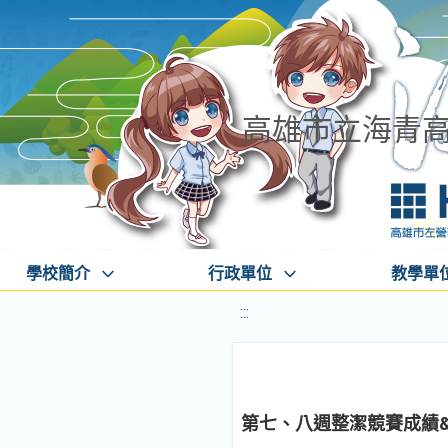
高雄市立海青
學校簡介
行政單位
教學單
:::
第七、八週整潔競賽成績