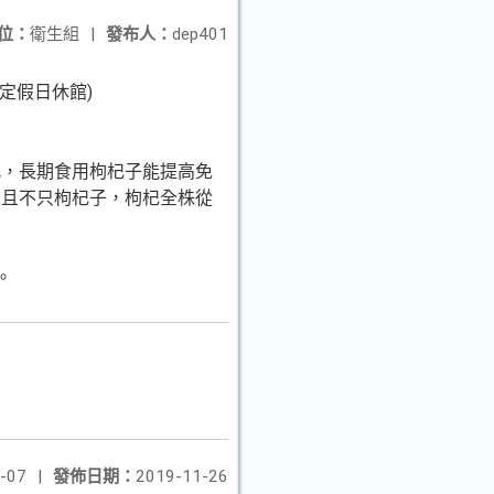
位：
衛生組
|
發布人：
dep401
國定假日休館)
此，長期食用枸杞子能提高免
！且不只枸杞子，枸杞全株從
。
-07
|
發佈日期：
2019-11-26