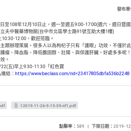
發布單
日至108年12月10日止，週一至週五9:00-17:00(週六、週日暨
立夫中醫藥博物館(台中市北區學士路91號互助大樓1樓)
10:30-12:00，歡迎蒞臨。
為主題辦理策展，很多人以為枸杞子只有「護眼」功效，不僅於
抗腫瘤、降血脂、降低膽固醇、壯陽、與保護肝臟，好處多多呢
功效。
2(五)早上9:30-11:30「紅色寶
名連結：
https://www.beclass.com/rid=23417805dbfa536b2248
pdf
12019-11-26-9-15-39-nf1.pdf
點擊率：
589
|
下架日期：
2019-12