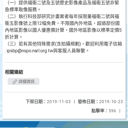
（一）提供福衛二號及五號歷史影像產品及福衛五號非緊
急標準取像服務。
（二）執行科技部研究計畫案者每年採限量福衛二號與福
衛五影像號上限12幅免費，不限國內外地區，超過部份國
內地區影像以國人優惠價計算，國外地區影像以標準定價5
折計算。
（三）若有其他特殊需求(含拍攝規劃)，歡迎利用電子信箱
: ipsbp@nspo.narl.org.tw與客服人員聯繫。
相關連結
詳細資訊
下架日期：
2019-11-03
|
發佈日期：
2019-10-23
點擊率：
596
|