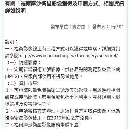
有關「福爾摩沙衛星影像獲得及申購方式」相關資訊
詳如說明
發布單位：
實習處
|
發布人：
dep601
說明：
一、福衛影像線上有三種方式可以獲得或申購，詳細資訊
請參閱http://www.nspo.narl.org.tw/fsimagery/service4/
（一）精選影像：
１、定期新增福衛五號影像，供各界點閱瀏覽及免費下載
(JPEG)，只限內部使用不得另做他用。
（二）資料巿集:
１、可申請限量免費福衛二號及五號影像，用於進行相關
研究或產品開發，應用領域包括土地利用、農林規劃、環
境監控及災害評估等。
２、採申請審核方式辦理，原須付費方可取得影像，但為
推廣衛星影像使用，在2019年底之前免費。
二、福爾摩沙衛星影像服務申購平臺: