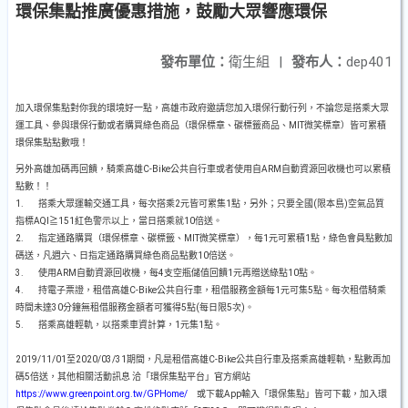
環保集點推廣優惠措施，鼓勵大眾響應環保
發布單位：
衛生組
|
發布人：
dep401
加入環保集點對你我的環境好一點，高雄市政府邀請您加入環保行動行列，不論您是搭乘大眾
運工具、參與環保行動或者購買綠色商品（環保標章、碳標籤商品、MIT微笑標章）皆可累積
環保集點點數哦！
另外高雄加碼再回饋，騎乘高雄C-Bike公共自行車或者使用自ARM自動資源回收機也可以累積
點數！！
1. 搭乘大眾運輸交通工具，每次搭乘2元皆可累集1點，另外；只要全國(限本島)空氣品質
指標AQI≧151紅色警示以上，當日搭乘就10倍送。
2. 指定通路購買（環保標章、碳標籤、MIT微笑標章），每1元可累積1點，綠色會員點數加
碼送，凡週六、日指定通路購買綠色商品點數10倍送。
3. 使用ARM自動資源回收機，每4支空瓶儲值回饋1元再贈送綠點10點。
4. 持電子票證，租借高雄C-Bike公共自行車，租借服務金額每1元可集5點。每次租借騎乘
時間未達30分鐘無租借服務金額者可獲得5點(每日限5次)。
5. 搭乘高雄輕軌，以搭乘車資計算，1元集1點。
2019/11/01至2020/03/31期間，凡是租借高雄C-Bike公共自行車及搭乘高雄輕軌，點數再加
碼5倍送，其他相關活動訊息 洽「環保集點平台」官方網站
https://www.greenpoint.org.tw/GPHome/
或下載App輸入「環保集點」皆可下載，加入環