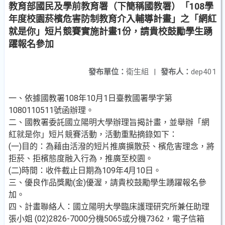
教育部國民及學前教育署（下簡稱國教署）「108學
年度校園菸檳危害防制教育介入輔導計畫」之「網紅
就是你」短片競賽實施計畫1份，請貴校鼓勵學生踴
躍報名參加
發布單位：
衛生組
|
發布人：
dep401
一、依據國教署108年10月1日臺教國署學字第
1080110511號函辦理。
二、國教署委託國立陽明大學辦理旨揭計畫，並舉辦「網
紅就是你」短片競賽活動，活動重點摘錄如下：
(一)目的：為藉由活潑的短片推廣擴散菸、檳危害理念，將
拒菸、拒檳態度融入行為，推廣至校園。
(二)時間：收件截止日期為109年4月10日。
三、優良作品獎勵(金)優渥，請貴校鼓勵學生踴躍報名參
加。
四、計畫聯絡人：國立陽明大學臨床護理研究所兼任助理
張小姐 (02)2826-7000分機5065或分機7362，電子信箱