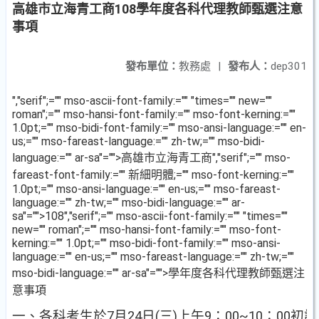
高雄市立海青工商108學年度各科代理教師甄選注意
事項
發布單位：
教務處
|
發布人：
dep301
","serif";="" mso-ascii-font-family:="" "times="" new=""
roman";="" mso-hansi-font-family:="" mso-font-kerning:=""
1.0pt;="" mso-bidi-font-family:="" mso-ansi-language:="" en-
us;="" mso-fareast-language:="" zh-tw;="" mso-bidi-
language:="" ar-sa"="">高雄市立海青工商
","serif";="" mso-
fareast-font-family:="" 新細明體;="" mso-font-kerning:=""
1.0pt;="" mso-ansi-language:="" en-us;="" mso-fareast-
language:="" zh-tw;="" mso-bidi-language:="" ar-
sa"="">108
","serif";="" mso-ascii-font-family:="" "times=""
new="" roman";="" mso-hansi-font-family:="" mso-font-
kerning:="" 1.0pt;="" mso-bidi-font-family:="" mso-ansi-
language:="" en-us;="" mso-fareast-language:="" zh-tw;=""
mso-bidi-language:="" ar-sa"="">學年度各科代理教師甄選注
意事項
一、各科考生於
7
月
24
日
(
三
)
上午
9
：
00~10
：
00
初試