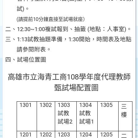
試
)
。
(
請提前
10
分鐘直接至試場就座）
二、
12:30~1:00
複試報到、抽籤
(
地點：人事室
)
。
三、
1:13
試教抽題準備，
1:30
開始，時間表及地點
請參閱附表。
四、試場位置圖
高雄市立海青工商108學年度代理教師
甄試場配置圖
1301
1302
1303
1304
1305
三
試教
試教
樓
試場
2
試場
1
1201
1202
1203
1204
1205
二