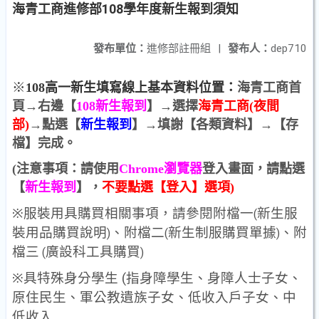
海青工商進修部108學年度新生報到須知
發布單位：
進修部註冊組
|
發布人：
dep710
※
108
高一新生填寫線上基本資料位置：
海青工商首
頁→右邊【
108
新生報到
】
→選擇
海青工商(夜間
部)
→
點選【
新生報到
】→填謝【各類資料】→【存
檔】完成。
(注意事項：
請使用
Chrome
瀏覽器
登入畫面，請點選
【
新生報到
】，
不要點選【登入】選項)
※
服裝用具購買相關事項，請參閱附檔一
新生服
(
裝用品購買說明
、附檔二
新生制服購買單據
、附
)
(
)
檔三
廣設科工具購買
(
)
※
具特殊身分學生
(
指身障學生、身障人士子女、
原住民生、軍公教遺族子女、低收入戶子女、中
低收入