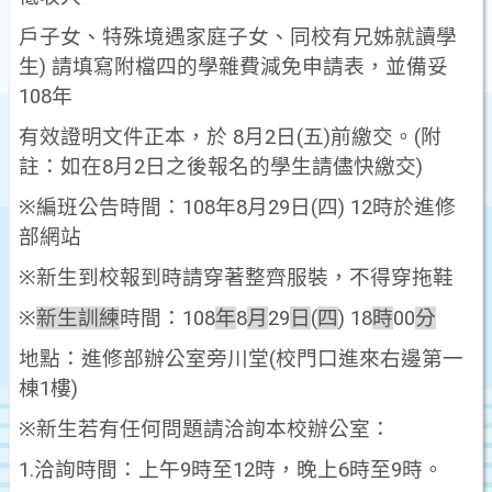
戶子女、特殊境遇家庭子女、同校有兄姊就讀學
生
)
請填寫附檔四的學雜費減免申請表，並備妥
108
年
有效證明文件正本，於
8
月
2
日
(
五
)
前繳交。
(
附
註：如在
8
月
2
日之後報名的學生請儘快繳交
)
※
編班公告時間：
108
年
8
月
29
日
(
四
) 12
時於進修
部網站
※
新生到校報到時請穿著整齊服裝，不得穿拖鞋
※
新生訓練
時間：
108
年
8
月
29
日
(
四
) 18
時
00
分
地點：進修部辦公室旁川堂
(
校門口進來右邊第一
棟
1
樓
)
※
新生若有任何問題請洽詢本校辦公室：
1.
洽詢時間：上午
9
時至
12
時，晚上
6
時至
9
時。