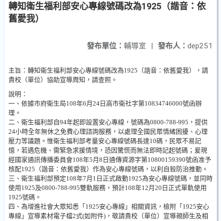
轉知衛生福利部安心專線號碼改為1925（諧音：依
舊愛我）
發布單位：
輔導室
|
發布人：
dep251
主旨：轉知衛生福利部安心專線號碼改為1925（諧音：依舊愛我），請
貴校（單位）協助宣導周知，請查照。
說明：
一、依據市府衛生局108年6月24日高市衛社字第10834746000號函辦
理。
二、衛生福利部自94年起即設置安心專線，號碼為0800-788-995，提供
24小時全年無休之免費心理諮詢服務，以處理全國民眾情緒困擾、心理
壓力等議題。惟衛生福利部考量安心專線號碼長達10碼，民眾不易記
憶，若遇危機、需緊急求援情境，恐因驚慌而無法即時記起號碼；爰現
經國家通訊傳播委員會108年5月8日通傳資源字第10800159390號函准予
核配1925（諧音：依舊愛我）作為安心專線號碼，以利自殺防治推動。
三、衛生福利部預定108年7月1日正式啟動1925為安心專線號碼，並同時
使用1925及0800-788-995雙軌服務，預計108年12月20日正式單軌使用
1925號碼。
四、為增進社會大眾知悉「1925安心專線」相關資訊，檢附「1925安心
專線」宣導素材電子檔2式(如附件)，敬請貴校（單位）宣導親師生及相