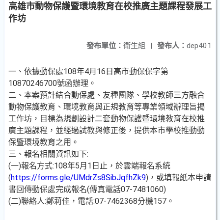
高雄市動物保護暨環境教育在校推廣主題課程發展工
作坊
發布單位：
衛生組
|
發布人：
dep401
一、依據動保處108年4月16日高市動保保字第
10870246700號函辦理。
二、本案預計結合動保處、友種團隊、學校教師三方融合
動物保護教育、環境教育與正規教育等專業領域辦理旨揭
工作坊，目標為規劃設計二套動物保護暨環境教育在校推
廣主題課程，並經過試教與修正後，提供本市學校推動動
保暨環境教育之用。
三、報名相關資訊如下:
(一)報名方式:108年5月1日止，於雲端報名系統
(
https://forms.gle/UMdrZs8SibJqfhZk9
)，或填報紙本申請
書回傳動保處完成報名(傳真電話07-7481060)
(二)聯絡人:鄭莉佳，電話:07-7462368分機157。