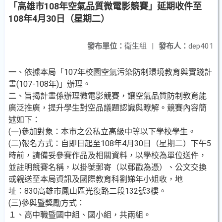
「高雄市108年空氣品質微電影競賽」延期收件至
108年4月30日（星期二）
發布單位：
衛生組
|
發布人：
dep401
一、依據本局「107年校園空氣污染防制環境教育與實踐計
畫(107-108年)」辦理。
二、旨揭計畫係辦理微電影競賽，讓空氣品質防制教育能
廣泛推廣，提升學生對空品議題認識與瞭解。競賽內容簡
述如下：
(一)參加對象：本市之公私立高級中等以下學校學生。
(二)報名方式：自即日起至108年4月30日（星期二）下午5
時前，請備妥參賽作品及相關資料，以學校為單位送件，
並註明競賽名稱，以掛號郵寄（以郵戳為憑）、公文交換
或親送至本局資訊及國際教育科劉娣年小姐收，地
址：830高雄市鳳山區光復路二段132號3樓。
(三)參與暨獎勵方式：
１、高中職暨國中組、國小組，共兩組。