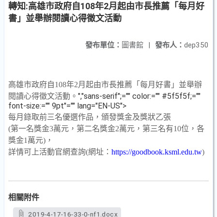
轉知:高雄市政府自108年2月起由市長推薦「每月好
書」並舉辦閱讀心得徵文活動
發布單位：
圖書館
|
發布人：
dep350
高雄市政府自
108
年
2
月起由市長推薦「每月好書」並舉辦
","sans-serif";="" color:="" #5f5f5f;=""
閱讀心得徵文活動
。
font-size:="" 9pt"="" lang="EN-US">
每月錄取前三名優選作品，頒發獎金及獎狀乙張
(
第一名獎金
3
萬元，第二名獎金
2
萬元，第三名有
10
位，各
獎金
1
萬元
)
，
詳情可上活動官網查詢
(
網址：
https://goodbook.ksml.edu.tw
)
相關附件
2019-4-17-16-33-0-nf1.docx