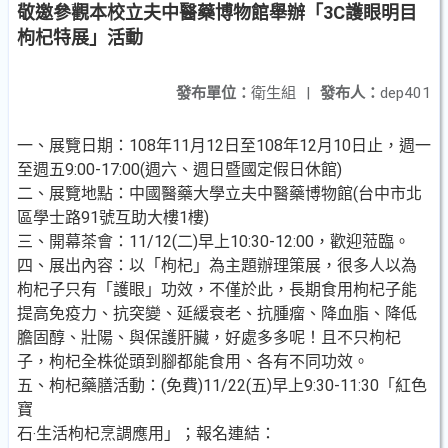
敬邀參觀本校立夫中醫藥博物館舉辦「3C護眼明目
枸杞特展」活動
發布單位：
衛生組
|
發布人：
dep401
一、展覽日期：108年11月12日至108年12月10日止，週一
至週五9:00-17:00(週六、週日暨國定假日休館)
二、展覽地點：中國醫藥大學立夫中醫藥博物館(台中市北
區學士路91號互助大樓1樓)
三、開幕茶會：11/12(二)早上10:30-12:00，歡迎蒞臨。
四、展出內容：以「枸杞」為主題辦理策展，很多人以為
枸杞子只有「護眼」功效，不僅於此，長期食用枸杞子能
提高免疫力、抗突變、延緩衰老、抗腫瘤、降血脂、降低
膽固醇、壯陽、與保護肝臟，好處多多呢！且不只枸杞
子，枸杞全株從頭到腳都能食用、各有不同功效。
五、枸杞藥膳活動：(免費)11/22(五)早上9:30-11:30「紅色
寶
石‧生活枸杞烹調應用」；報名連結：