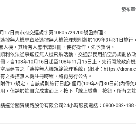
發布單
月17日高市府交運規字第10805729700號函辦理。
遙控無人機專章及遙控無人機管理規則將於109年3月31日施行
控無人機，其所有人應申請註冊，使得操作，先予敘明。
時順利依法從事遙控無人機飛航活動，交通部民用航空局規劃依
。自108年10月16日起至108年11月15日止，先行開放政府
置之「遙控無人機規範管理系統」(網址：https://drone.caa
所有之遙控無人機註冊時程，將再另行公告。
件17規定，自該規則施行日起6個月(109年9月30日前)內
費用，但請於註冊完成畫面上，按下「線上繳費」按鈕，所有之
逕洽關貿網路股份有限公司24小時服務電話：0800-082-188