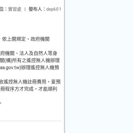
位：
實習處
|
發布人：
dep601
，依上開規定，政府機關
政府機關、法人及自然人等身
機關(構)所有之遙控無人機辦理
.gov.tw)辦理遙控無人機預
得免收遙控無人機註冊費用，爰預
註冊程序方才完成，才能順利
。