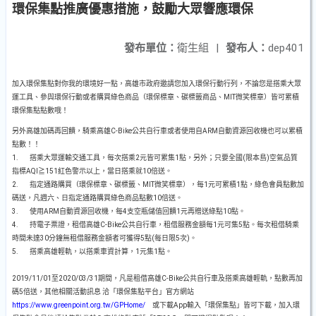
環保集點推廣優惠措施，鼓勵大眾響應環保
發布單位：
衛生組
|
發布人：
dep401
加入環保集點對你我的環境好一點，高雄市政府邀請您加入環保行動行列，不論您是搭乘大眾
運工具、參與環保行動或者購買綠色商品（環保標章、碳標籤商品、MIT微笑標章）皆可累積
環保集點點數哦！
另外高雄加碼再回饋，騎乘高雄C-Bike公共自行車或者使用自ARM自動資源回收機也可以累積
點數！！
1. 搭乘大眾運輸交通工具，每次搭乘2元皆可累集1點，另外；只要全國(限本島)空氣品質
指標AQI≧151紅色警示以上，當日搭乘就10倍送。
2. 指定通路購買（環保標章、碳標籤、MIT微笑標章），每1元可累積1點，綠色會員點數加
碼送，凡週六、日指定通路購買綠色商品點數10倍送。
3. 使用ARM自動資源回收機，每4支空瓶儲值回饋1元再贈送綠點10點。
4. 持電子票證，租借高雄C-Bike公共自行車，租借服務金額每1元可集5點。每次租借騎乘
時間未達30分鐘無租借服務金額者可獲得5點(每日限5次)。
5. 搭乘高雄輕軌，以搭乘車資計算，1元集1點。
2019/11/01至2020/03/31期間，凡是租借高雄C-Bike公共自行車及搭乘高雄輕軌，點數再加
碼5倍送，其他相關活動訊息 洽「環保集點平台」官方網站
https://www.greenpoint.org.tw/GPHome/
或下載App輸入「環保集點」皆可下載，加入環