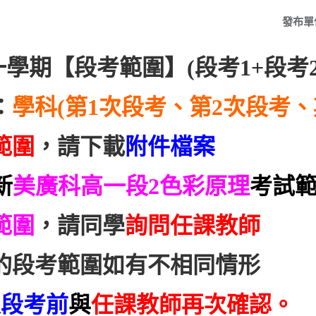
發布單
一學期【段考範圍】
(段考1+段考
：
學科(第1次段考、第2次段考、
範圍
，請下載
附件檔案
新
美廣科高一段2色彩原理
考試範
範圍
，請同學
詢問任課教師
的段考範圍如有不相同情形
次段考前
與
任課教師再次確認。