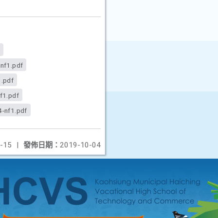
nf1.pdf
1.pdf
f1.pdf
-nf1.pdf
-15
|
發佈日期：
2019-10-04