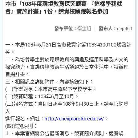
本市「108年度環境教育探究競賽-『這樣學我就
會』實施計畫」1份，請貴校踴躍報名參加
發布單位：
衛生組
|
發布人：
dep401
一、本局108年6月21日高市教資字第10834300100號函計
達。
二、為培養學生對於環境教育的興趣及運用科學及人文的
探究能力，實踐環境教育生活議題於日常生活中，特辦理
旨揭計畫。
三、相關訊息詳如附件，內容摘錄如下：
(一)計畫對象：本市高中職以下學校學生。
(二)競賽時程：108年6月至10月。
(三)報名方式：自即日起至108年9月30日止，請至官網登
入
進行報名，網址：
http://enexplore.kh.edu.tw/
。
(四)實施原則：
１、本案官網將公告最新消息、競賽簡介規則、競賽規