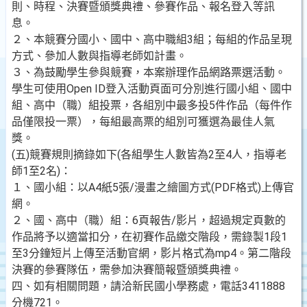
則、時程、決賽暨頒獎典禮、參賽作品、報名登入等訊
息。
２、本競賽分國小、國中、高中職組3組；每組的作品呈現
方式、參加人數與指導老師如計畫。
３、為鼓勵學生參與競賽，本案辦理作品網路票選活動。
學生可使用Open ID登入活動頁面可分別進行國小組、國中
組、高中（職）組投票，各組別中最多投5件作品（每件作
品僅限投一票），每組最高票的組別可獲選為最佳人氣
獎。
(五)競賽規則摘錄如下(各組學生人數皆為2至4人，指導老
師1至2名)：
１、國小組：以A4紙5張/漫畫之繪圖方式(PDF格式)上傳官
網。
２、國、高中（職）組：6頁報告/影片，超過規定頁數的
作品將予以適當扣分，在初賽作品繳交階段，需錄製1段1
至3分鐘短片上傳至活動官網，影片格式為mp4。第二階段
決賽的參賽隊伍，需參加決賽簡報暨頒獎典禮。
四、如有相關問題，請洽新民國小學務處，電話3411888
分機721。