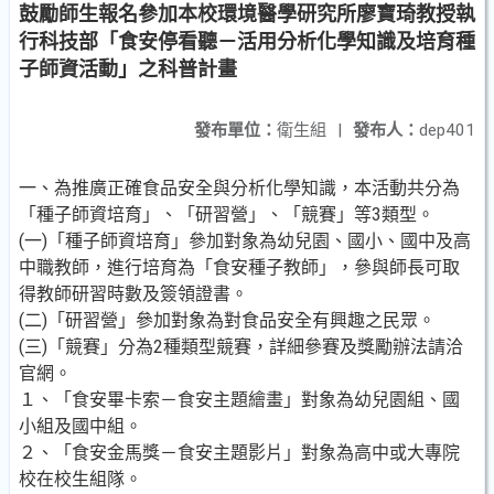
鼓勵師生報名參加本校環境醫學研究所廖寶琦教授執
行科技部「食安停看聽－活用分析化學知識及培育種
子師資活動」之科普計畫
發布單位：
衛生組
|
發布人：
dep401
一、為推廣正確食品安全與分析化學知識，本活動共分為
「種子師資培育」、「研習營」、「競賽」等3類型。
(一)「種子師資培育」參加對象為幼兒園、國小、國中及高
中職教師，進行培育為「食安種子教師」，參與師長可取
得教師研習時數及簽領證書。
(二)「研習營」參加對象為對食品安全有興趣之民眾。
(三)「競賽」分為2種類型競賽，詳細參賽及獎勵辦法請洽
官網。
１、「食安畢卡索－食安主題繪畫」對象為幼兒園組、國
小組及國中組。
２、「食安金馬獎－食安主題影片」對象為高中或大專院
校在校生組隊。