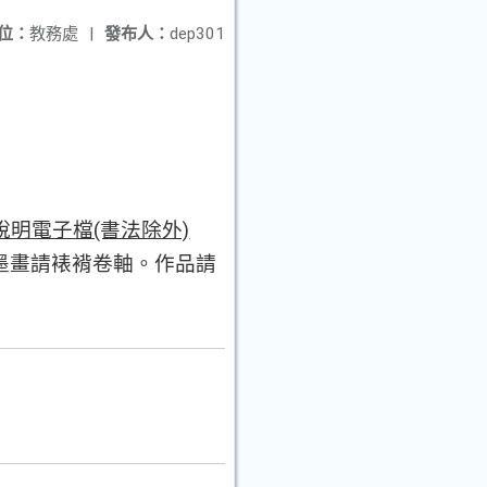
位：
教務處
|
發布人：
dep301
品說明電子檔(書法除外)
墨畫請裱褙卷軸。作品請