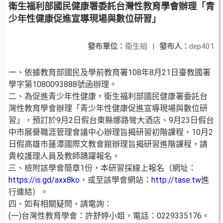
衛生福利部國民健康署委託台灣性教育學會辦理「青
少年性健康促進宣導現場與數位研習」
發布單位：
衛生組
|
發布人：
dep401
一、依據教育部國民及學前教育署108年8月21日臺教國署
學字第1080093888號函辦理。
二、為促進青少年性健康，衛生福利部國民健康署委託台
灣性教育學會辦理「青少年性健康促進宣導現場與數位研
習」，預訂於9月2日假台東縣娜路彎大酒店、9月23日假台
中市展譽職涯管理會議中心辦理旨揭研習初階課程，10月2
日假高雄市蓮潭國際文教會館辦理旨揭研習進階課程，請
貴校護理人員及教師踴躍報名。
三、檢附該學會簡章1份，本研習採線上報名（網址：
https://is.gd/axx8ko
，或至該學會網站：
http://tase.tw
進
行連結）。
四、如有相關疑問，請電詢：
(一)台灣性教育學會：許舒婷小姐，電話：0229335176。