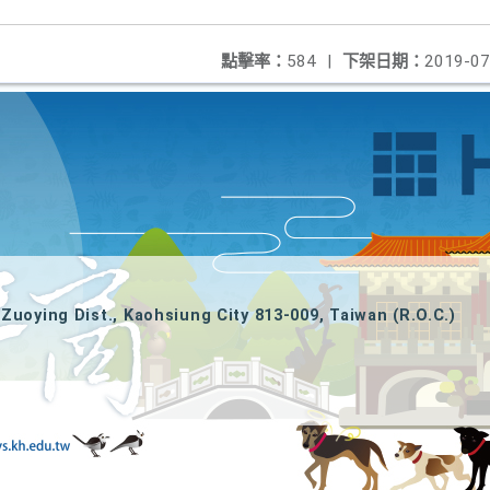
點擊率：
584
|
下架日期：
2019-07
Zuoying Dist., Kaohsiung City 813-009, Taiwan (R.O.C.)