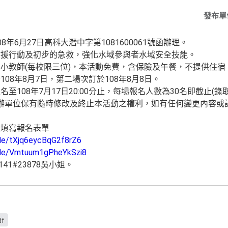
發布單
年6月27日高科大潛中字第1081600061號函辦理。
救援行動及初步的急救，強化水域參與者水域安全技能。
小教師(每校限三位)，本活動免費，含保險及午餐，不提供住宿
08年8月7日，第二場次訂於108年8月8日。
至108年7月17日20:00分止，每場報名人數為30名即截止(錄
主辦單位保有隨時修改及終止本活動之權利，如有任何變更內容或詳
址填寫報名表單
gle/tXjq6eycBqG2f8rZ6
.gle/Vmtuum1gPheYkSzi8
41#23878吳小姐。
df