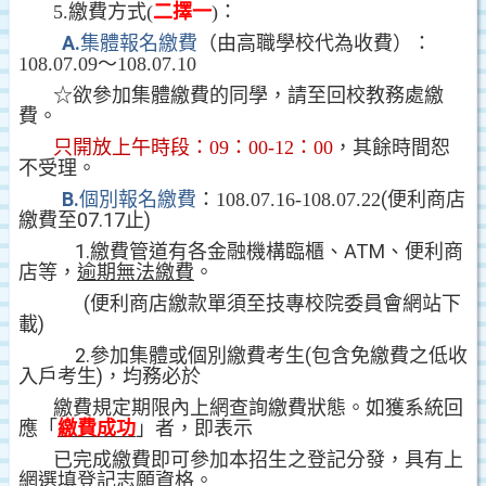
5.
繳費方式
(
二擇一
)
：
A.
集體報名繳費
（由高職學校代為收費）：
108.07.09
～
108.07.10
☆
欲參加集體繳費的同學，請至回校教務處繳
費。
只開放上午時段：
09
：
00-12
：
00
，其餘時間恕
不受理。
B.
(
個別報名繳費
：
108.07.16-108.07.22
便利商店
07.17
)
繳費至
止
1
.
ATM
繳費管道有各金融機構臨櫃、
、便利商
店等，
逾期無法繳費
。
(
便利商店繳款單須至技專校院委員會網站下
)
載
2
.
(
參加集體或個別繳費考生
包含免繳費之低收
)
入戶考生
，均務必於
繳費規定期限內上網查詢繳費狀態。如獲系統回
應「
繳費成功
」者，即表示
已完成繳費即可參加本招生之登記分發，具有上
網選填登記志願資格。