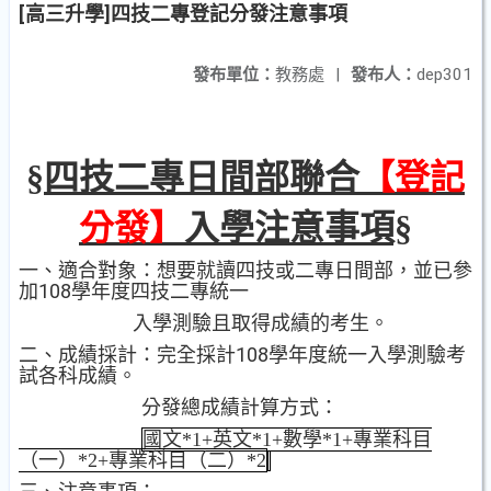
[高三升學]四技二專登記分發注意事項
發布單位：
教務處
|
發布人：
dep301
§四技二專日間部聯合
【登記
分發】
入學注意事項§
一、適合對象：
想要就讀四技或二專日間部，並已參
108
加
學年度四技二專統一
入學測驗且取得成績的考生。
108
二、成績採計：
完全採計
學年度統一入學測驗考
試各科成績。
分發總成績計算方式：
國文
*1+
英文
*1+
數學
*1+
專業科目
（一）
*2+
專業科目（二）
*2