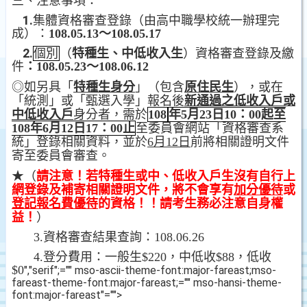
三、注意事項：
1.
集體資格審查登錄
（由高中職學校統一辦理完
成）：
108.05.13
～
108.05.17
2.
個別
（
特種生、中低收入生
）
資格審查登錄及繳
件
：
108.05.23
～
108.06.12
◎
如另具「
特種生身分
」（包含
原住民生
），或在
「統測」或「甄選入學」報名後
新通過之低收入戶或
中低收入戶
身分者，需於
108
年
5
月
23
日
10
：
00
起至
108
年
6
月
12
日
17
：
00
止
至委員會網站「資格審查系
統」登錄相關資料，並於
6
月
12
日
前將相關證明文件
寄至委員會審查。
★
（
請注意！若特種生或中、低收入戶生沒有自行上
網登錄及補寄相關證明文件，將不會享有
加分優待
或
登記報名費優待
的資格！！請考生務必注意自身權
益！
）
3.
資格審查結果查詢：
108.06.26
4.
登分費用：
一般生
$220
，中低收
$88
，低收
$0
","serif";="" mso-ascii-theme-font:major-fareast;mso-
fareast-theme-font:major-fareast;="" mso-hansi-theme-
font:major-fareast"="">