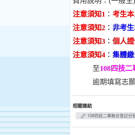
費用說明：(一般生)2
注意須知1
：
考生本
注意須知2
：
非考生
注意須知3
：
個人證
注意須知4
：
集體繳
至
108四技
逾期填寫志願序
相關連結
108四技二專聯合登記分