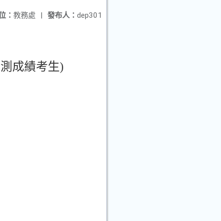
位：
教務處
|
發布人：
dep301
統測成績考生)