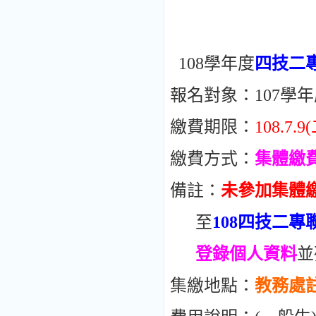
108學年度
四技二
報名對象：107學
繳費期限：
108.7.
繳費方式：
集體繳費
備註：
未參加集體
至
108四技二
登錄個人資料
並
集繳地點：
教務處註