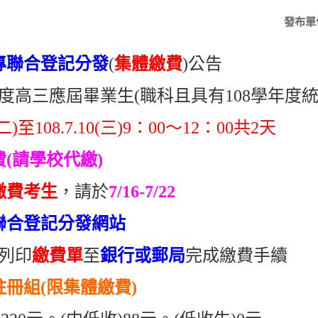
發布單
專聯合登記分發
(
集體繳費
)公告
年度高三應屆畢業生(職科且具有108學年度
9(二)至108.7.10(三)9：00～12：00共2天
(請學校代繳)
繳費考生
，請於
7/16-7/22
專聯合登記分發網站
列印
繳費單
至
銀行或郵局
完成繳費手續
冊組(限集體繳費)