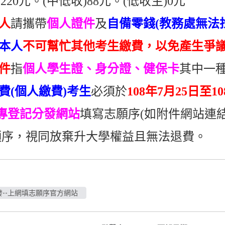
20元。(中低收)88元。(低收生)0元
人
請攜帶
個人證件
及
自備零錢(教務處無法
本人
不可幫忙其他考生繳費，以免產生爭議
件
指
個人學生證、身分證、健保卡
其中一
費(個人繳費)考生
必須於
108年7月25日至1
二專登記分發網站
填寫志願序(如附件網站連結
，視同放棄升大學權益且無法退費。
發--上網填志願序官方網站