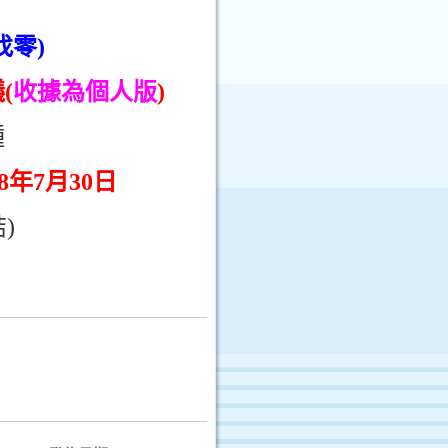
找零)
(
收據為個人版
)
種
08年7月30日
)