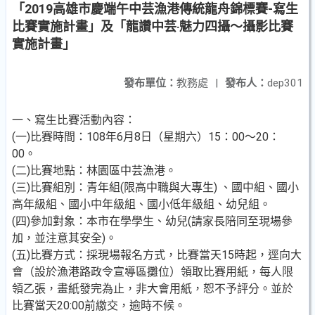
「2019高雄市慶端午中芸漁港傳統龍舟錦標賽-寫生
比賽實施計畫」及「龍讚中芸‧魅力四攝～攝影比賽
實施計畫」
發布單位：
教務處
|
發布人：
dep301
一、寫生比賽活動內容：
(一)比賽時間：108年6月8日（星期六）15：00〜20：
00。
(二)比賽地點：林園區中芸漁港。
(三)比賽組別：青年組(限高中職與大專生) 、國中組、國小
高年級組、國小中年級組、國小低年級組、幼兒組。
(四)參加對象：本市在學學生、幼兒(請家長陪同至現場參
加，並注意其安全)。
(五)比賽方式：採現場報名方式，比賽當天15時起，逕向大
會（設於漁港路政令宣導區攤位）領取比賽用紙，每人限
領乙張，畫紙發完為止，非大會用紙，恕不予評分。並於
比賽當天20:00前繳交，逾時不候。