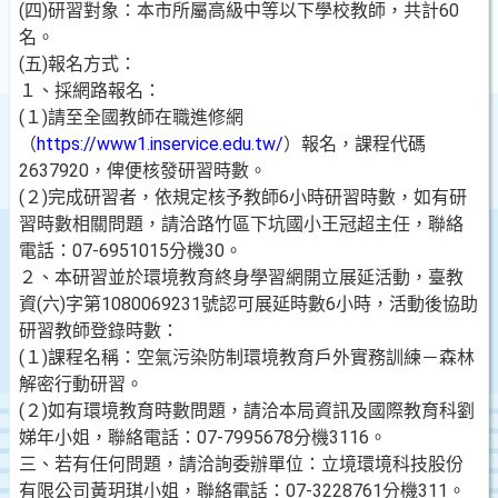
(四)研習對象：本市所屬高級中等以下學校教師，共計60
名。
(五)報名方式：
１、採網路報名：
(１)請至全國教師在職進修網
（
https://www1.inservice.edu.tw/
）報名，課程代碼
2637920，俾便核發研習時數。
(２)完成研習者，依規定核予教師6小時研習時數，如有研
習時數相關問題，請洽路竹區下坑國小王冠超主任，聯絡
電話：07-6951015分機30。
２、本研習並於環境教育終身學習網開立展延活動，臺教
資(六)字第1080069231號認可展延時數6小時，活動後協助
研習教師登錄時數：
(１)課程名稱：空氣污染防制環境教育戶外實務訓練－森林
解密行動研習。
(２)如有環境教育時數問題，請洽本局資訊及國際教育科劉
娣年小姐，聯絡電話：07-7995678分機3116。
三、若有任何問題，請洽詢委辦單位：立境環境科技股份
有限公司黃玥琪小姐，聯絡電話：07-3228761分機311。