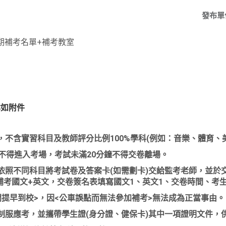
發布單
學期補考名單+補考教室
詳如附件
不含實習科目及教師評分比例100%學科(例如：音樂、體育、
鐘不得進入考場，考試未滿20分鐘不得交卷離場。
依照不同科目將考試卷及答案卡(如需劃卡)交給監考老師，並於
補考國文+英文，交卷簽名表填寫國文1、英文1、交卷時間、考生
門提早到校>，因<公車誤點而無法參加補考>無法成為正當事由。
制服應考，並攜帶學生證(身分證、健保卡)其中一項證明文件，