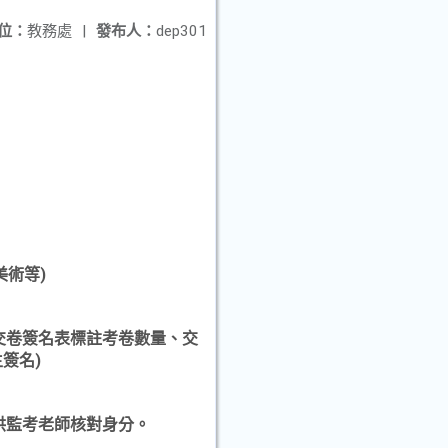
位：
教務處
|
發布人：
dep301
美術等)
交卷簽名表標註考卷數量、交
簽名)
供監考老師核對身分。