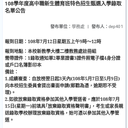
108學年度高中職新生體育班特色招生甄選入學錄取
名單公告
發布單位：
學務處
|
發布人：
dep401
報到日期：
108
年
7
月
12
日星期五上午
9
時～
12
時
報到地點：本校新教學大樓二樓教務處註冊組
需帶證件：
1
錄取通知單
2
畢業證書
3
證件照電子檔
4
身分證
或戶口名簿影印本
備註：
1.
成績複查：自放榜翌日起
3
天內
(108
年
5
月
7
日至
5
月
9
日
)
向本校招生委員會提出書面申請
(
郵戳為憑，逾期恕不受
理
)
。
2.
如欲放棄錄取資格參加其他入學管道者，應於
108
年
7
月
15
日
(
星期一
)
前填具｢放棄錄取資格聲明書｣，考生或家長親
送錄取學校辦理放棄錄取資格，始可憑以參加其他入學管
道。