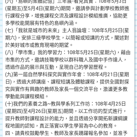
(六)「島嶼的集體記憶」三年展-看見真實：108年5月3日
(星期五)至5月4日(星期六)期間，邀請參與計劃學校教師進
行課程分享，增進課程交流及課程設計模組推廣，協助更
多學校能開展有特色的島嶼內涵。
(七)「我就是城市的未來」主人翁論壇：108年5月25日(星
期六)，安排三級學校學生，以簡報或短講的方式，闡述對
於美好城市或教育現場的期望。
(八)「學市集」我的學習力：108年5月25日(星期六)，藉由
市集的方式，邀請技職學校以群科職人及國中手作達人，
透過作品的展示與互動，呈現自己的學習歷程。
(九)第一屆自然學科探究與實作年會：108年4月21日(星期
日)，透過大師講座、課程短講及體驗課程，提供全國對探
究與實作有興趣的教師及家長一個交流平台，激盪更多教
學動能與課程模組。
(十)我們的素養之路~教與學系列工作坊：108年4月25日
(星期四)至4月26日(星期五)期間，以工作坊的型式進行，
提升教師對課程設計的能力，並且透過分享開拓新課綱課
程地圖的認知，真正落實以學生學習為中心的教育。
四、請貴校鼓勵學生、教師及家長踴躍報名參加，並准予