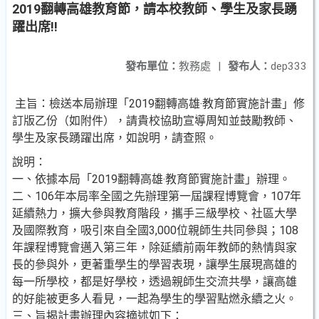
2019翻轉高雄教育節，請本校教師、學生及家長踴
躍出席!!
發布單位：
教務處
|
發布人：
dep333
主旨：檢送本局辦理「2019翻轉高雄‧教育節實施計畫」修
訂版乙份（如附件），請貴校協助宣導周知並鼓勵教師、
學生及家長踴躍出席，如說明，請查照。
說明：
一、依據本局「2019翻轉高雄‧教育節實施計畫」辦理。
二、106年本局率全國之先辦理第一屆課程博覽會，107年
延續熱力，擴大參與教育階段，攜手三級學校、社區大學
及國際教育，吸引來自全國3,000位親師生共同參與；108
年課程博覽會邁入第三年，除延續前兩年教師的熱情與家
長的參與外，更著重學生的學習表現，讓學生展現高雄的
每一所學校，都是好學校，透過親師生交流共學，讓高雄
的好能被更多人看見，一起為學生的學習點燃永續之火。
三、旨揭計畫辦理內容摘述如下：