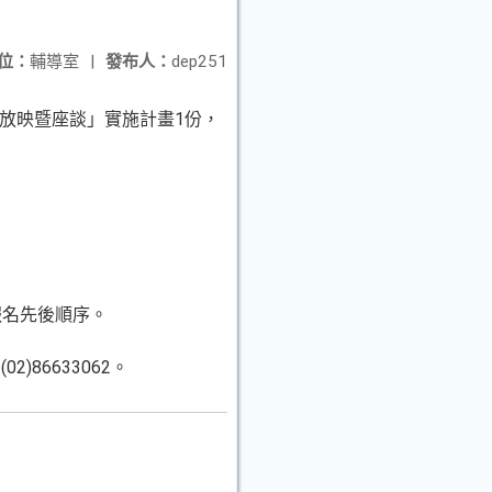
位：
輔導室
|
發布人：
dep251
]放映暨座談」實施計畫1份，
報名先後順序。
86633062。