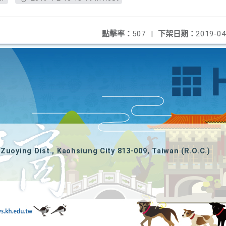
點擊率：
507
|
下架日期：
2019-04
Zuoying Dist., Kaohsiung City 813-009, Taiwan (R.O.C.)