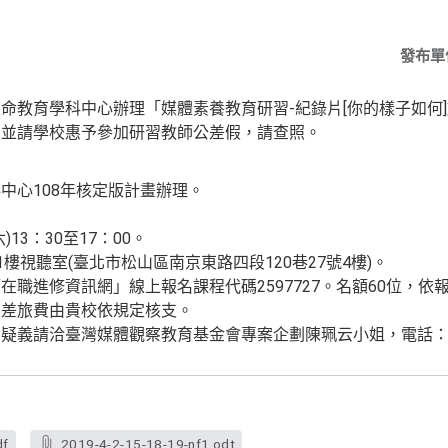
發布單
命教育學科中心辦理「媒體素養教育研習-紀錄片[你的樣子如何
，並請學校惠予參加研習教師公差假，請查照。
中心108年核定版計畫辦理。
)13：30至17：00。
1樓視聽室(臺北市松山區南京東路四段120巷27號4樓)。
職進修資訊網」線上報名課程代碼2597727。名額60位，依
，差旅費由貴校依規定核支。
義請洽臺灣媒體觀察教育基金會專案企劃陳珮云小姐，電話：(02)
df
2019-4-2-15-18-19-nf1.odt