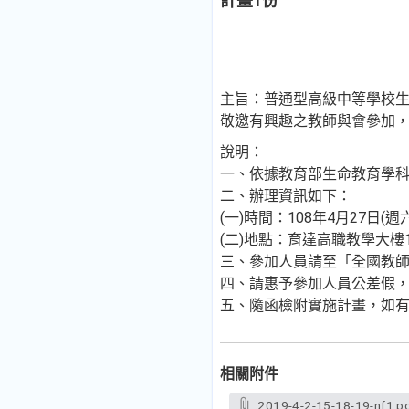
計畫1份
主旨：普通型高級中等學校生
敬邀有興趣之教師與會參加
說明：
一、依據教育部生命教育學科
二、辦理資訊如下：
(一)時間：108年4月27日(週六
(二)地點：育達高職教學大樓
三、參加人員請至「全國教師在
四、請惠予參加人員公差假
五、隨函檢附實施計畫，如有疑
相關附件
2019-4-2-15-18-19-nf1.p