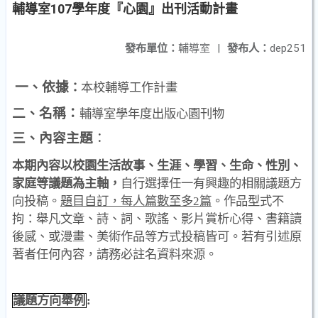
輔導室107學年度『心園』出刊活動計畫
發布單位：
輔導室
|
發布人：
dep251
一、依據
：
本校輔導工作計畫
二、名稱：
輔導室學年度出版心園刊物
三、內容主題
：
本期內容以校園生活故事、生涯、學習、生命、性別、
家庭等議題為主軸，
自行選擇任一有興趣的相關議題方
向投稿。
題目自訂，每人篇數至多
2
篇
。作品型式不
拘：舉凡文章、詩、詞、歌謠、影片賞析心得、書籍讀
後感、或漫畫、美術作品等方式投稿皆可。若有引述原
著者任何內容，請務必註名資料來源。
議題方向舉例
: