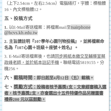
（上下
2.54c
m
，左右
2.54c
m
）電腦繕打，字體：標楷體
16
、內文標楷體
12
。
五、投稿方式
tsairphone
1.
以
E-Mail
寄送檔案：將檔案
mail
至
@hcvs.kh.edu.tw
2.
主旨請註明『
107
學年心園刊物投稿』，並將檔案命
名為『
107
心園＋班級＋座號＋姓名』。
3.
E-Mail
寄送檔案後，也請
同步將紙本繳交至輔導室蔡
政峰老師，並於紙本註記手機
。聯絡電話
5819155
，分
機
256
。
六、
截稿時間
：即日起至
4
月
12
日（五）截稿。
七、
獎勵方式
：投稿者核予嘉獎
1
支；文章經審稿入選
者，核予嘉獎
2
支，亦會選出十五件特優作品另贈圖書
禮券
200
元以茲鼓勵。