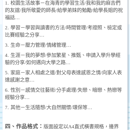
1.
校園生活故事－在海青的學習生活
/
我和我的麻吉們
的友誼
/
我所敬愛的師長
/
給學弟妹的勉勵
/
給學長姐的祝
福話
…
2.
學習－學習與讀書的方法
/
時間管理
/
考證照、檢定或
比賽經驗之分享
…
3.
生命－壓力管理
/
情緒管理
…
4.
生涯－我的夢想
/
參加繁星、推甄、申請入學升學經
驗的分享
/
如何邁向大學之路
…
5.
家庭－家人相處之道
/
對父母表達感恩之情
/
向家人表
達感謝之意
…
6.
性別－感情交往藝術
/
分手處理
/
失戀、暗戀、熱戀等
經驗分享
…
7.
其他－生活隨想
/
大自然關懷
/
環保等
…
四、作品格式：
版面設定以
A4
直式橫書規格，邊界