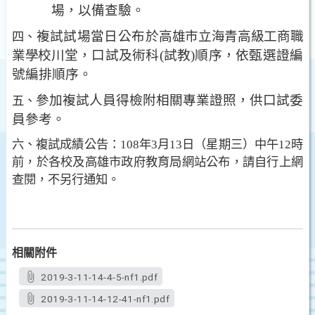
場，以備查驗。
複試試場當日公布於
高雄市立海青高級工商職
四
、
業學校
川堂，口試
及術科
(
試教
)
順序，依甄選證編
號編排順序。
參加複試人員得檢附相關專業證照，供口試委
五、
員參考。
六、複試成績公告：
108
年
3
月
13
日（星期三）中午
12
時
前，於各校及
高雄市政府教育局網站公布，請自行上網
查閱，不另行通知。
相關附件
2019-3-11-14-4-5-nf1.pdf
2019-3-11-14-12-41-nf1.pdf