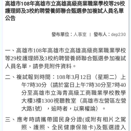
高雄市108年高雄市立高雄高級商業職業學校等29校
護理師及3校約聘營養師聯合甄選參加複試人員名單
公告
發布單位：
人事室
|
發布人：
dep230
一、高雄市
108
年高雄市立高雄高級商業職業學校
等
29
校護理師及
3
校約聘營養師聯合甄選參加複試
人員名單，請參見附件資料。
二、複試報到時間：
108
年
3
月
12
日（星期二）上
午
7
時
30
分
（請於當日上午
7
時
30
分至
7
時
40
分至高雄市立海青高級
工商職業學校教學
大樓
3
樓
1300
視聽教室（
高雄市左營區左營
大路
1
號
），逾時者，以棄權論）。
三
、
應考時請攜帶國民身分證
(
或附有相片之駕
照、護照、全民
健康保險卡
)
及甄選證入