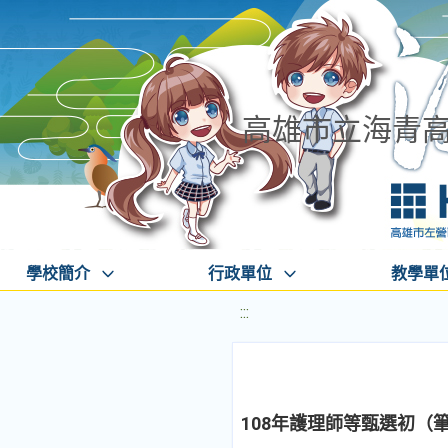
高雄市立海青
學校簡介
行政單位
教學單
:::
108年護理師等甄選初（