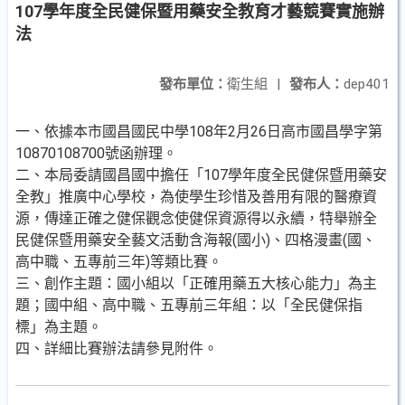
107學年度全民健保暨用藥安全教育才藝競賽實施辦
法
發布單位：
衛生組
|
發布人：
dep401
一、依據本市國昌國民中學108年2月26日高市國昌學字第
10870108700號函辦理。
二、本局委請國昌國中擔任「107學年度全民健保暨用藥安
全教」推廣中心學校，為使學生珍惜及善用有限的醫療資
源，傳達正確之健保觀念使健保資源得以永續，特舉辦全
民健保暨用藥安全藝文活動含海報(國小)、四格漫畫(國、
高中職、五專前三年)等類比賽。
三、創作主題：國小組以「正確用藥五大核心能力」為主
題；國中組、高中職、五專前三年組：以「全民健保指
標」為主題。
四、詳細比賽辦法請參見附件。