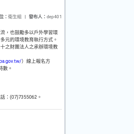
位：
衛生組
|
發布人：
dep401
交流，也鼓勵多以戶外學習環
習多元的環境教育執行方式。
五十之財團法人之承辦環境教
epa.gov.tw/
）線上報名方
時數。
7)7355062。