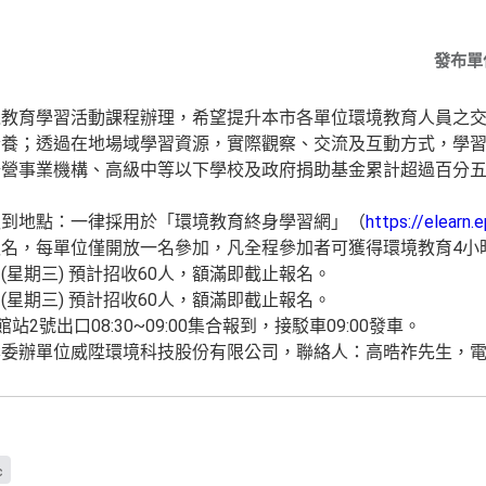
發布單
境教育學習活動課程辦理，希望提升本市各單位環境教育人員之
素養；透過在地場域學習資源，實際觀察、交流及互動方式，學
公營事業機構、高級中等以下學校及政府捐助基金累計超過百分
報到地點：一律採用於「環境教育終身學習網」（
https://elearn.
名，每單位僅開放一名參加，凡全程參加者可獲得環境教育4小
3日(星期三) 預計招收60人，額滿即截止報名。
0日(星期三) 預計招收60人，額滿即截止報名。
2號出口08:30~09:00集合報到，接駁車09:00發車。
辦單位威陞環境科技股份有限公司，聯絡人：高晧祚先生，電話：(0
c