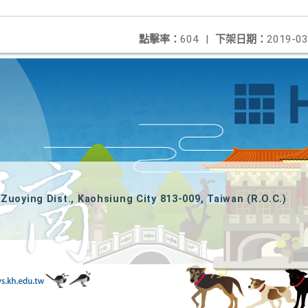
點擊率：
604
|
下架日期：
2019-03
Zuoying Dist., Kaohsiung City 813-009, Taiwan (R.O.C.)