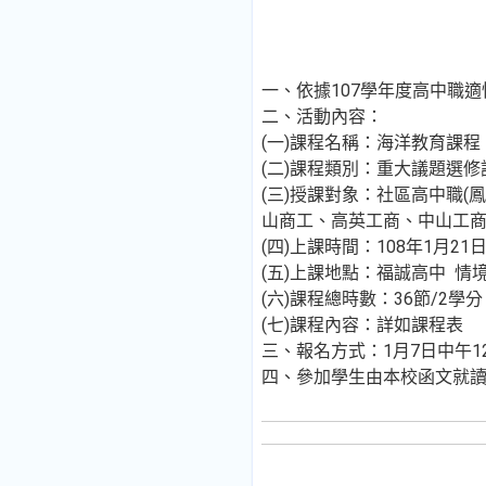
一、依據107學年度高中職適
二、活動內容：
(一)課程名稱：海洋教育課程
(二)課程類別：重大議題選修
(三)授課對象：社區高中職
山商工、高英工商、中山工商
(四)上課時間：108年1月2
(五)上課地點：福誠高中 情
(六)課程總時數：36節/2
(七)課程內容：詳如課程表
三、報名方式：1月7日中午12:
四、參加學生由本校函文就