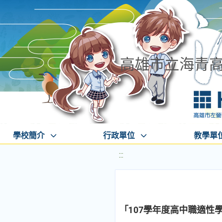
高雄市立海青
學校簡介
行政單位
教學單
:::
「107學年度高中職適