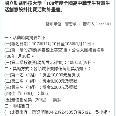
國立勤益科技大學「108年度全國高中職學生智慧生
活創意設計比賽活動計畫書」
發布單位：
實習處
|
發布人：
dep601
一、活動時間摘要如下：
(一)報名日期：107年12月10日至108年1月11日。
(二)第一階段初賽(評審線上審查)後，公告入圍複賽名單：
108年1月30日。
(三)第二階段複賽(現場展示評審)：108年3月9日。
二、獎勵方式：各領域參賽隊伍每組獎項如下：
(一)第一名（1組）：獎金10,000元及獎狀
(二)第二名（1組）：獎金8,000元及獎狀
(三)第三名（1組）：獎金5,000元及獎狀
(四)佳 作（3組）：獎狀
(五)最佳創意獎（20組）：獎狀
三、聯絡窗口：
(一)比賽事宜：電資學院04-23924505分機5122，吳小姐。