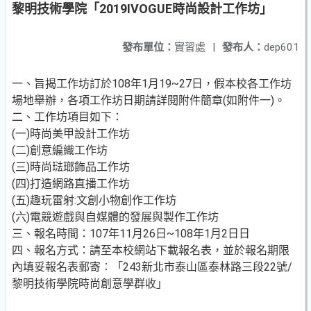
黎明技術學院「2019IVOGUE時尚設計工作坊」
發布單位：
實習處
|
發布人：
dep601
一、旨揭工作坊訂於108年1月19~27日，假本校各工作坊
場地舉辦，各項工作坊日期請詳閱附件簡章(如附件一)。
二、工作坊項目如下：
(一)時尚美甲設計工作坊
(二)創意編織工作坊
(三)時尚琺瑯飾品工作坊
(四)打造網路直播工作坊
(五)趣玩雷射:文創小物創作工作坊
(六)電競遊戲與自媒體的發展與製作工作坊
三、報名時間：107年11月26日~108年1月2日日
四、報名方式：請至本校網站下載報名表，並於報名期限
內填妥報名表郵寄︰「243新北市泰山區泰林路三段22號/
黎明技術學院時尚創意學群收」