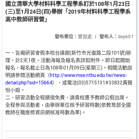
國立清華大學材料科學工程學系訂於108年1月23日
(三)至1月24日(四)舉辦「2019年材料科學工程學系
高中教師研習營」
發布單位：
實習處
|
發布人：
dep601
一、旨揭研習會假本校台達館(新竹市光復路二段101號)辦
理，計2天1夜，活動海報及報名表詳如附件。即日起開始
報名，報名截止日為108年01月09日(星期三)。相關活動說
明請參閱活動網頁（
http://www.mse.nthu.edu.tw/news-
detail.php?sid=15664
），或電洽(03)5715131#33832黃雅
怡小姐。
二、研習活動全程膳宿免費，請貴校惠予教師公假出席。
全程參與活動者，由舉辦單位核予研習時數(依教育部全國
教師在職進修資訊網核准時數為準)。