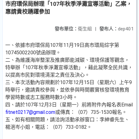
市府環保局辦理「107年秋季淨灘宣導活動」乙案，
惠請貴校踴躍參加
發布單位：
衛生組
|
發布人：
dep401
一、依據市府環保局107年11月19日高市環局綜字第
10745002200號函辦理。
二、為維護海岸整潔及推廣節能減碳、環境保護等觀念，
特舉辦「107年秋季淨灘宣導活動」，藉此凝聚全民共識，
以提高市民對環境清潔之責任及決心。
三、本次活動內容規劃於107年12月15日（星期六）上午9
時舉行，邀請貴校參與，並依參與時間覈實核發環境教育
學習時數或志工服務時數3小時。
四、請於107年12月3日（星期一）前將附件內報名表Email
fitnet0217@gmail.com
或傳真：（07）735-1530報名。
五、如有相關問題，請洽詢活動承辦窗口：李紳睿先生、
楊浥岑小姐，電話：（07）733-0182。