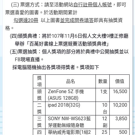
(
)
三
票選方式：請至活動網站
自行註冊個人帳號
，即可
票選喜愛的圖書。於活動期間累計
20
勾選達
冊
以上圖書
並完成問卷填答
即具有抽獎資
格。
(
)
107
11
6
9
四
頒獎典禮：將於
年
月
日假人文大樓
樓正修廳
舉辦「百萬好書線上票選競
賽活動頒獎典禮」
(
)
五
票選抽獎：個人獎項的部分將於典禮中公開抽獎並以
FB
現場直播。
採電腦隨機抽出各獎項得獎者。獎項如下
獎
品名
數量
價值
項
ZenFone 5Z
1
16,500
頭
手機
支
(ASUS 128GB)
獎
ipad 2018(32G)
10
10,200
二
獎
台
SONY NW-WS623
12
3,850
三
藍
獎
芽運動無線隨身聽
副
(1
2
25
500
四
華納威秀電影票
組