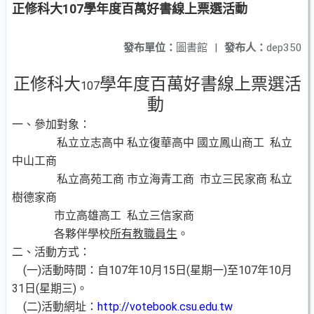
正修科大107學年度百萬好書線上票選活動
發布單位：
圖書館
|
發布人：
dep350
正修科大
學年度百萬好書線上票選活
107
動
、
一
參加對象：
私立立志高中
私立復華高中
國立鳳山商工
私立
中山工商
私立高苑工商
市立海青工商
市立三民家商
私立
樹德家商
市立高雄高工
私立三信家商
各夥伴學校
所有教職員生
。
、
二
活動方式：
(
)
107
10
15
(
)
107
10
一
活動時間：自
年
月
日
星期一
至
年
月
31
(
)
日
星期三
。
(
)
http://votebook.csu.edu.tw
二
活動網址：