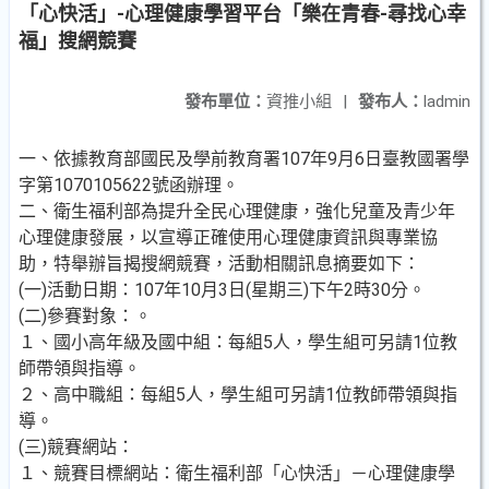
「心快活」-心理健康學習平台「樂在青春-尋找心幸
福」搜網競賽
發布單位：
資推小組
|
發布人：
ladmin
一、依據教育部國民及學前教育署107年9月6日臺教國署學
字第1070105622號函辦理。
二、衛生福利部為提升全民心理健康，強化兒童及青少年
心理健康發展，以宣導正確使用心理健康資訊與專業協
助，特舉辦旨揭搜網競賽，活動相關訊息摘要如下：
(一)活動日期：107年10月3日(星期三)下午2時30分。
(二)參賽對象：。
１、國小高年級及國中組：每組5人，學生組可另請1位教
師帶領與指導。
２、高中職組：每組5人，學生組可另請1位教師帶領與指
導。
(三)競賽網站：
１、競賽目標網站：衛生福利部「心快活」－心理健康學