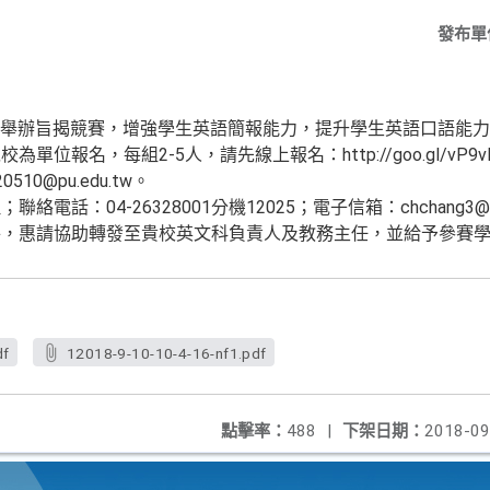
發布單
月7日舉辦旨揭競賽，增強學生英語簡報能力，提升學生英語口語能
單位報名，每組2-5人，請先線上報名：http://goo.gl/vP
510@pu.edu.tw。
話：04-26328001分機12025；電子信箱：chchang3@pu
件，惠請協助轉發至貴校英文科負責人及教務主任，並給予參賽
df
12018-9-10-10-4-16-nf1.pdf
點擊率：
488
|
下架日期：
2018-09