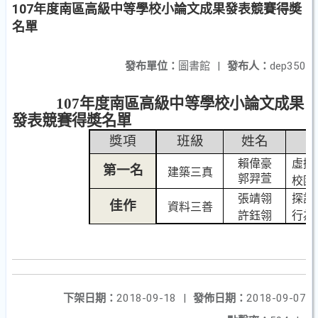
107年度南區高級中等學校小論文成果發表競賽得奬
名單
發布單位：
圖書館
|
發布人：
dep350
107
年度南區高級中等學校小論文成果
發表競賽得奬名單
獎項
班級
姓名
賴偉豪
虛擬
第一名
建築三真
郭羿萱
校園
張靖翎
探討
佳作
資料三善
許鈺翎
行為
下架日期：
2018-09-18
|
發佈日期：
2018-09-07